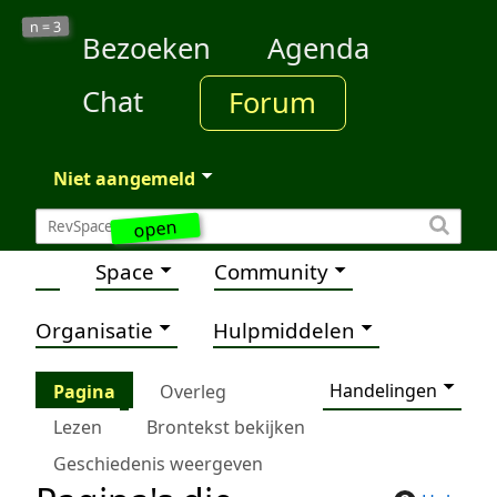
3
n =
Bezoeken
Agenda
Chat
Forum
Niet aangemeld
open
Space
Community
Organisatie
Hulpmiddelen
Handelingen
Pagina
Overleg
Lezen
Brontekst bekijken
Geschiedenis weergeven