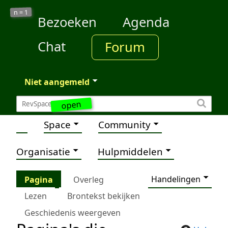
1
n =
Bezoeken
Agenda
Chat
Forum
Niet aangemeld
open
Space
Community
Organisatie
Hulpmiddelen
Handelingen
Pagina
Overleg
Lezen
Brontekst bekijken
Geschiedenis weergeven