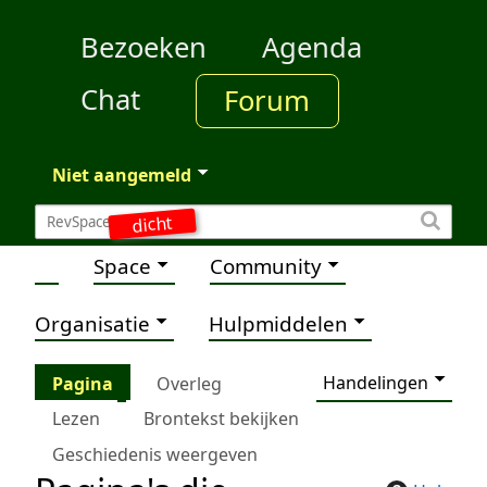
Bezoeken
Agenda
Chat
Forum
Niet aangemeld
dicht
Space
Community
Organisatie
Hulpmiddelen
Handelingen
Pagina
Overleg
Lezen
Brontekst bekijken
Geschiedenis weergeven