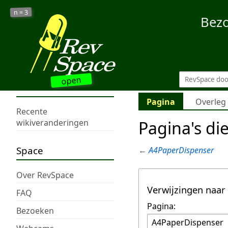
3
n =
Bez
open
Pagina
Overleg
Recente
Pagina's di
wikiveranderingen
Space
←
A4PaperDispenser
Over RevSpace
Verwijzingen naar
FAQ
Pagina:
Bezoeken