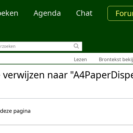
oeken
Agenda
Chat
For
Lezen
Brontekst beki
e verwijzen naar "A4PaperDisp
 deze pagina