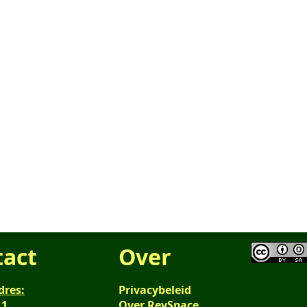
tact
Over
dres:
Privacybeleid
 1
Over RevSpace