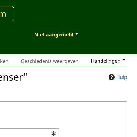
um
Niet aangemeld
Handelingen
jken
Geschiedenis weergeven
enser"
Hulp