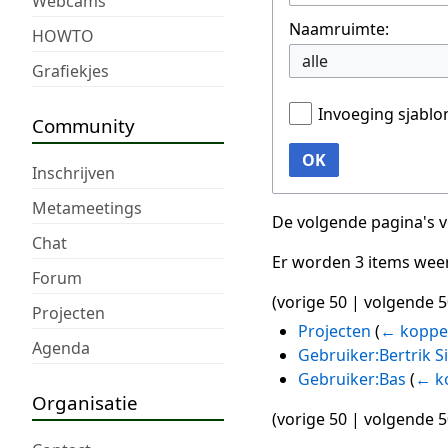
Webcams
Naamruimte:
HOWTO
alle
Grafiekjes
Invoeging sjabl
Community
OK
Inschrijven
Metameetings
De volgende pagina's 
Chat
Er worden 3 items wee
Forum
(
vorige 50
|
volgende 5
Projecten
Projecten
(
← koppe
Agenda
Gebruiker:Bertrik S
Gebruiker:Bas
(
← k
Organisatie
(
vorige 50
|
volgende 5