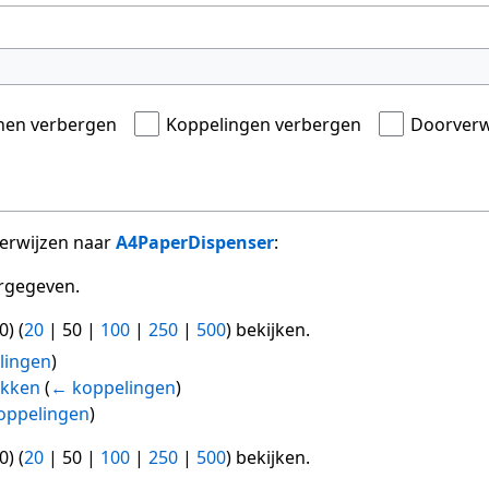
onen verbergen
Koppelingen verbergen
Doorverw
verwijzen naar
A4PaperDispenser
:
rgegeven.
0
) (
20
|
50
|
100
|
250
|
500
) bekijken.
lingen
)
ikken
(
← koppelingen
)
oppelingen
)
0
) (
20
|
50
|
100
|
250
|
500
) bekijken.