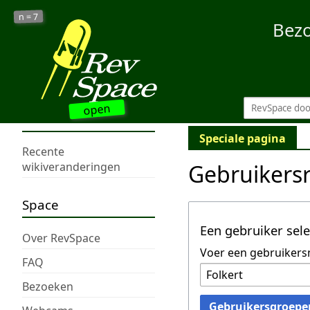
7
n =
Bez
open
Speciale pagina
Recente
Gebruikers
wikiveranderingen
Space
Een gebruiker sel
Over RevSpace
Voer een gebruikers
FAQ
Bezoeken
Gebruikersgroepe