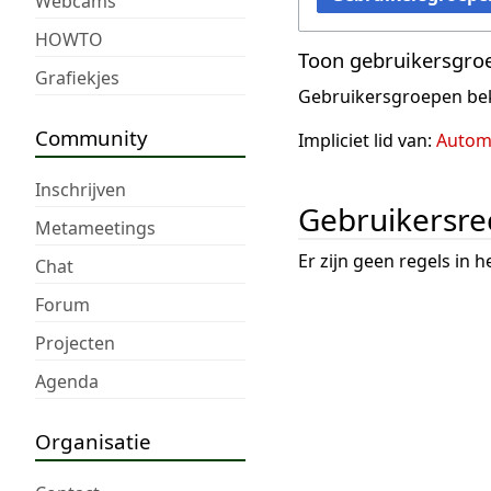
Webcams
HOWTO
Toon gebruikersgro
Grafiekjes
Gebruikersgroepen bek
Community
Impliciet lid van:
Automa
Inschrijven
Gebruikersre
Metameetings
Er zijn geen regels in 
Chat
Forum
Projecten
Agenda
Organisatie