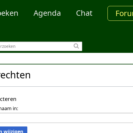
oeken
Agenda
Chat
For
rechten
ecteren
naam in:
n wijzigen