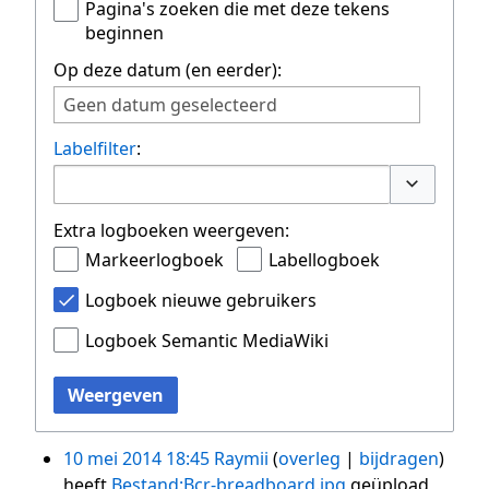
Pagina's zoeken die met deze tekens
beginnen
Op deze datum (en eerder):
Geen datum geselecteerd
Labelfilter
:
Opties om
Extra logboeken weergeven:
Markeerlogboek
Labellogboek
Logboek nieuwe gebruikers
Logboek Semantic MediaWiki
Weergeven
10 mei 2014 18:45
Raymii
overleg
bijdragen
heeft
Bestand:Bcr-breadboard.jpg
geüpload