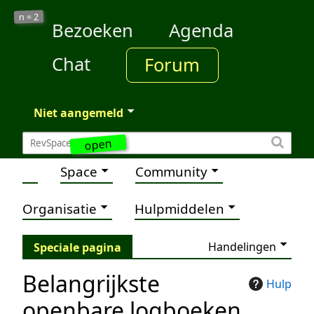
2
n =
Bezoeken
Agenda
Chat
Forum
Niet aangemeld
open
Space
Community
Organisatie
Hulpmiddelen
Handelingen
Speciale pagina
Belangrijkste
Hulp
openbare logboeken