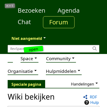
1
n =
Bezoeken
Agenda
Chat
Forum
Niet aangemeld
open
Space
Community
Organisatie
Hulpmiddelen
Handelingen
Speciale pagina
Wiki bekijken
RDF
Hulp