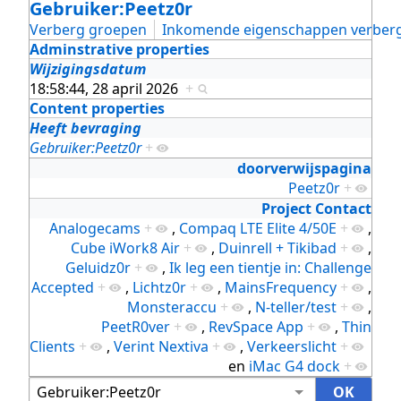
Gebruiker:Peetz0r
Verberg groepen
Inkomende eigenschappen verber
Adminstrative properties
Wijzigingsdatum
18:58:44, 28 april 2026
+
Content properties
Heeft bevraging
Gebruiker:Peetz0r
+
doorverwijspagina
Peetz0r
+
Project Contact
Analogecams
+
,
Compaq LTE Elite 4/50E
+
,
Cube iWork8 Air
+
,
Duinrell + Tikibad
+
,
Geluidz0r
+
,
Ik leg een tientje in: Challenge
Accepted
+
,
Lichtz0r
+
,
MainsFrequency
+
,
Monsteraccu
+
,
N-teller/test
+
,
PeetR0ver
+
,
RevSpace App
+
,
Thin
Clients
+
,
Verint Nextiva
+
,
Verkeerslicht
+
en
iMac G4 dock
+