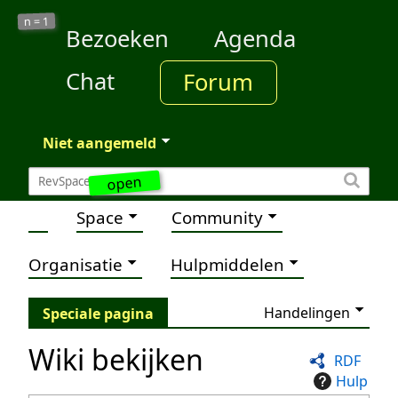
1
n =
Bezoeken
Agenda
Chat
Forum
Niet aangemeld
open
Space
Community
Organisatie
Hulpmiddelen
Handelingen
Speciale pagina
Wiki bekijken
RDF
Hulp