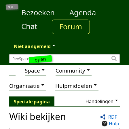
1
n =
Bezoeken
Agenda
Chat
Forum
Niet aangemeld
open
Space
Community
Organisatie
Hulpmiddelen
Handelingen
Speciale pagina
Wiki bekijken
RDF
Hulp