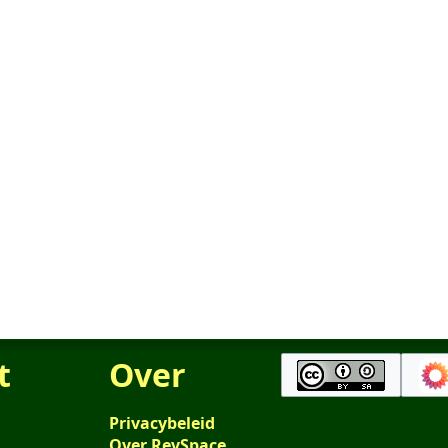
t
Over
Privacybeleid
Over RevSpace