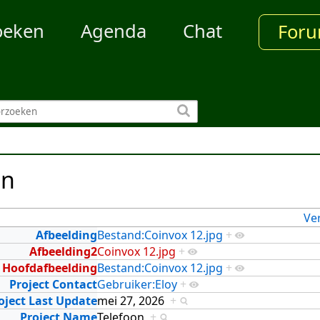
oeken
Agenda
Chat
For
en
Ve
Afbeelding
Bestand:Coinvox 12.jpg
+
Afbeelding2
Coinvox 12.jpg
+
Hoofdafbeelding
Bestand:Coinvox 12.jpg
+
Project Contact
Gebruiker:Eloy
+
oject Last Update
mei 27, 2026
+
Project Name
Telefoon
+