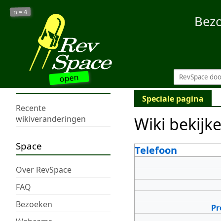
4
n =
Bez
open
Speciale pagina
Recente
Wiki bekijk
wikiveranderingen
Space
Telefoon
Over RevSpace
FAQ
Bezoeken
Pr