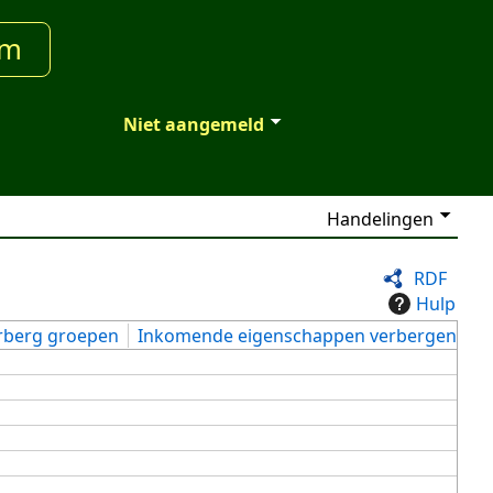
um
Niet aangemeld
Handelingen
RDF
Hulp
rberg groepen
Inkomende eigenschappen verbergen