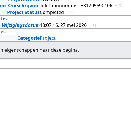
ject Omschrijving
Telefoonnummer: +31705690106
+
Project Status
Completed
+
ties
Wijzigingsdatum
18:07:16, 27 mei 2026
+
ies
Categorie
Project
en eigenschappen naar deze pagina.