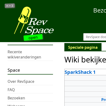
3
n =
Bez
open
Speciale pagina
Recente
Wiki bekijk
wikiveranderingen
Space
SparkShack 1
Over RevSpace
FAQ
Bezoeken
Pr