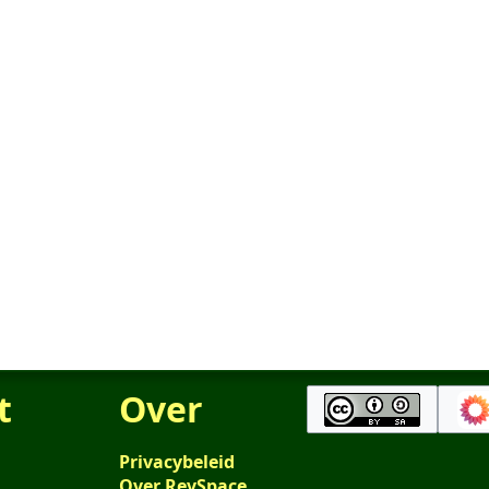
t
Over
Privacybeleid
Over RevSpace