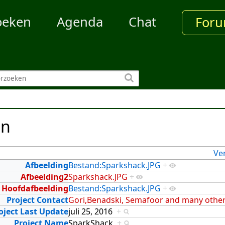
oeken
Agenda
Chat
For
en
Ve
Afbeelding
Bestand:Sparkshack.JPG
+
Afbeelding2
Sparkshack.JPG
+
Hoofdafbeelding
Bestand:Sparkshack.JPG
+
Project Contact
Gori,Benadski, Semafoor and many others
oject Last Update
juli 25, 2016
+
Project Name
SparkShack
+