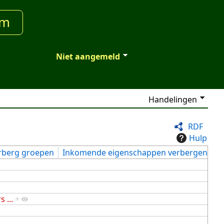
um
Niet aangemeld
Handelingen
RDF
Hulp
rberg groepen
Inkomende eigenschappen verbergen
 ...
+