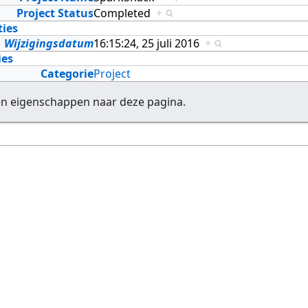
Project Status
Completed
+
ties
Wijzigingsdatum
16:15:24, 25 juli 2016
+
ies
Categorie
Project
en eigenschappen naar deze pagina.