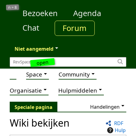
8
n =
Bezoeken
Agenda
Chat
Forum
Niet aangemeld
open
Space
Community
Organisatie
Hulpmiddelen
Handelingen
Speciale pagina
Wiki bekijken
RDF
Hulp