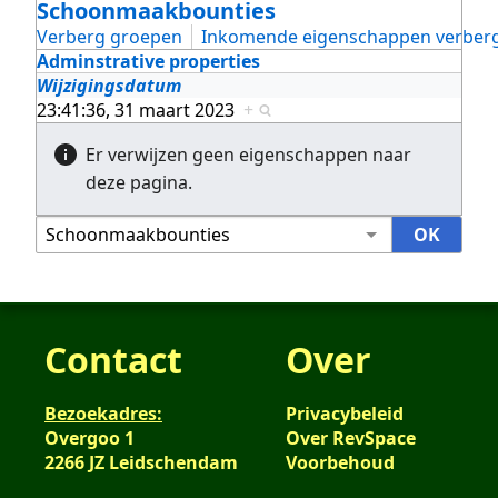
Schoonmaakbounties
Verberg groepen
Inkomende eigenschappen verber
Adminstrative properties
Wijzigingsdatum
23:41:36, 31 maart 2023
+
Er verwijzen geen eigenschappen naar
deze pagina.
Contact
Over
Bezoekadres:
Privacybeleid
Overgoo 1
Over RevSpace
2266 JZ Leidschendam
Voorbehoud