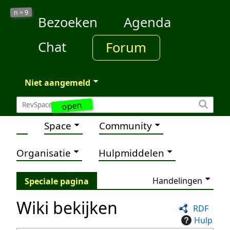
9
n =
Bezoeken
Agenda
Chat
Forum
Niet aangemeld
open
Space
Community
Organisatie
Hulpmiddelen
Handelingen
Speciale pagina
Wiki bekijken
RDF
Hulp