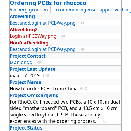
Ordering PCBs for rhococo
Verberg groepen
Inkomende eigenschappen verber
Afbeelding
Bestand:Login at PCBWay.png
+
Afbeelding2
Login at PCBWay.png
+
Hoofdafbeelding
Bestand:Login at PCBWay.png
+
Project Contact
Mahjongg
+
Project Last Update
maart 7, 2019
+
Project Name
How to order PCBs from China
+
Project Omschrijving
For RhoCoCo I needed two PCBs, a 10 x 10cm dual
sided "motherboard" PCB, and a 18.5 cm x 10 cm
single sided keyboard PCB. These are my
experiences with the ordering process.
+
Project Status