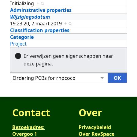
Initializing
+
Adminstrative properties
Wijzigingsdatum
19:23:20, 7 maart 2019
+
Classification properties
Categorie
Project
Er verwijzen geen eigenschappen naar
deze pagina.
Contact
Over
Bezoekadres:
Privacybeleid
Overgoo 1
Over RevSpace