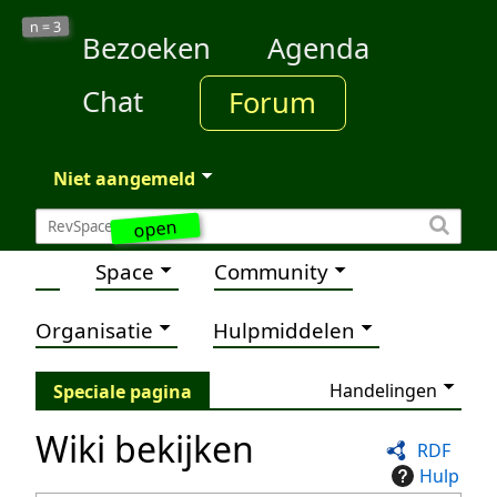
3
n =
Bezoeken
Agenda
Chat
Forum
Niet aangemeld
open
Space
Community
Organisatie
Hulpmiddelen
Handelingen
Speciale pagina
Wiki bekijken
RDF
Hulp