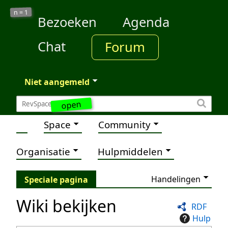
1
n =
Bezoeken
Agenda
Chat
Forum
Niet aangemeld
open
Space
Community
Organisatie
Hulpmiddelen
Handelingen
Speciale pagina
Wiki bekijken
RDF
Hulp