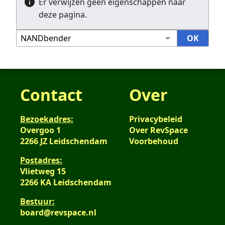
Er verwijzen geen eigenschappen naar
deze pagina.
Contact
Over
Bezoekadres:
Privacybeleid
Overgoo 1
Over RevSpace
2266 JZ Leidschendam
Voorbehoud
Postadres:
Vlietweg 15
2266 KA Leidschendam
Bestuur:
board@revspace.nl