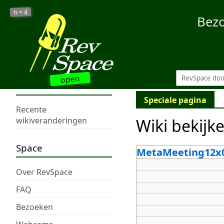
4
n =
Bez
open
Speciale pagina
Recente
Wiki bekijk
wikiveranderingen
Space
MetaMeeting12x
Over RevSpace
FAQ
Bezoeken