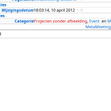
ties
Wijzigingsdatum
18:03:14, 10 april 2012
+
ies
Categorie
Projecten zonder afbeelding
,
Event
en
M
MetaMeeting