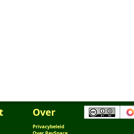
t
Over
Privacybeleid
Over RevSpace