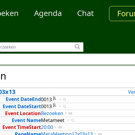
oeken
Agenda
Chat
For
en
03x13
Ve
JL
Event DateEnd
0013
+
JL
Event DateStart
0013
+
Event Location
Bezoeken
+
Event Name
Metameet
+
Event TimeStart
20:00
+
PageName
MetaMeeting12x03x13
+