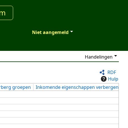
um
Niet aangemeld
Handelingen
RDF
Hulp
rberg groepen
Inkomende eigenschappen verbergen