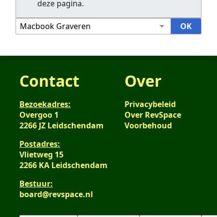
deze pagina.
Contact
Over
Bezoekadres:
Privacybeleid
Overgoo 1
Over RevSpace
2266 JZ Leidschendam
Voorbehoud
Postadres:
Vlietweg 15
2266 KA Leidschendam
Bestuur:
board@revspace.nl