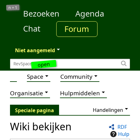
1
n =
Bezoeken
Agenda
Chat
Forum
Niet aangemeld
open
Space
Community
Organisatie
Hulpmiddelen
Handelingen
Speciale pagina
Wiki bekijken
RDF
Hulp