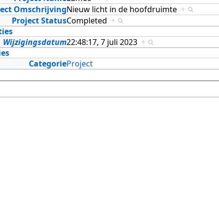
ject Omschrijving
Nieuw licht in de hoofdruimte
+
Project Status
Completed
+
ties
Wijzigingsdatum
22:48:17, 7 juli 2023
+
ies
Categorie
Project