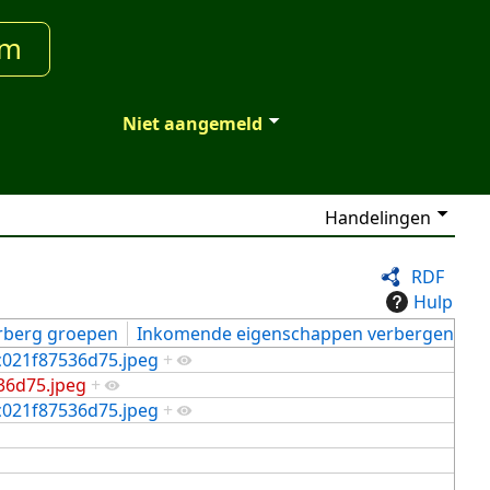
um
Niet aangemeld
Handelingen
RDF
Hulp
rberg groepen
Inkomende eigenschappen verbergen
021f87536d75.jpeg
+
36d75.jpeg
+
021f87536d75.jpeg
+