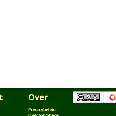
t
Over
Privacybeleid
Over RevSpace