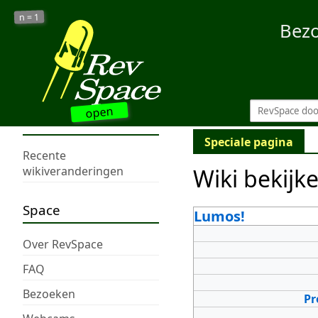
1
n =
Bez
open
Speciale pagina
Recente
Wiki bekijk
wikiveranderingen
Space
Lumos!
Over RevSpace
FAQ
Bezoeken
Pr