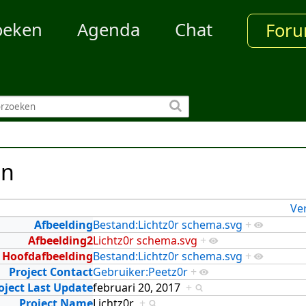
oeken
Agenda
Chat
For
en
Ve
Afbeelding
Bestand:Lichtz0r schema.svg
+
Afbeelding2
Lichtz0r schema.svg
+
Hoofdafbeelding
Bestand:Lichtz0r schema.svg
+
Project Contact
Gebruiker:Peetz0r
+
oject Last Update
februari 20, 2017
+
Project Name
Lichtz0r
+