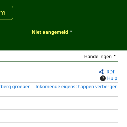
um
Niet aangemeld
Handelingen
RDF
Hulp
rberg groepen
Inkomende eigenschappen verbergen