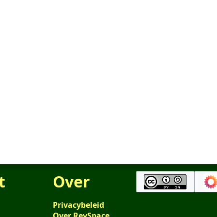
t
Over
Privacybeleid
Over RevSpace