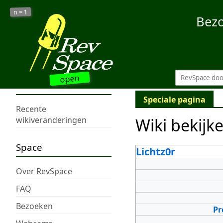
1
n =
Bez
open
Speciale pagina
Recente
Wiki bekijk
wikiveranderingen
Space
Lichtz0r
Over RevSpace
FAQ
Bezoeken
Pr