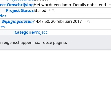
ject Omschrijving
Het wordt een lamp. Details onbekend.
Project Status
Stalled
+
ties
Wijzigingsdatum
14:47:50, 20 februari 2017
+
ies
Categorie
Project
en eigenschappen naar deze pagina.