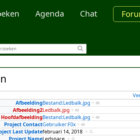
oeken
Agenda
Chat
For
en
Ve
Afbeelding
Bestand:Ledbalk.jpg
+
Afbeelding2
Ledbalk.jpg
+
Hoofdafbeelding
Bestand:Ledbalk.jpg
+
Project Contact
Gebruiker:F0x
+
oject Last Update
februari 14, 2018
+
Project Name
Ledspace
+