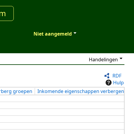
um
Niet aangemeld
Handelingen
RDF
Hulp
rberg groepen
Inkomende eigenschappen verbergen