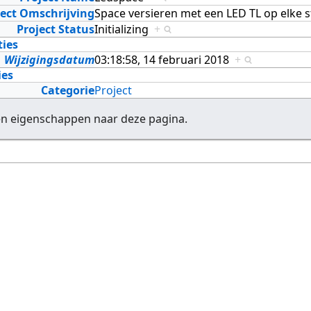
ject Omschrijving
Space versieren met een LED TL op elke
Project Status
Initializing
+
ties
Wijzigingsdatum
03:18:58, 14 februari 2018
+
ies
Categorie
Project
en eigenschappen naar deze pagina.