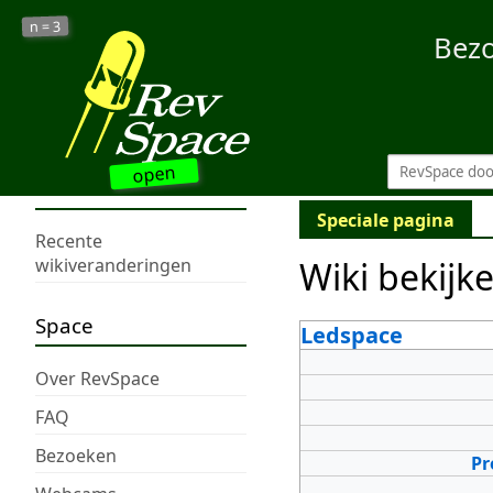
3
n =
Bez
open
Speciale pagina
Recente
Wiki bekijk
wikiveranderingen
Space
Ledspace
Over RevSpace
FAQ
Bezoeken
Pr