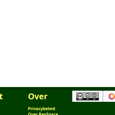
t
Over
Privacybeleid
Over RevSpace