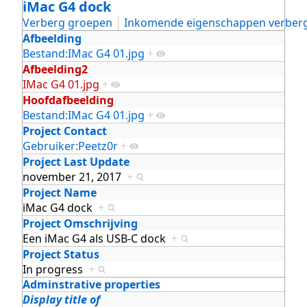
iMac G4 dock
Verberg groepen
Inkomende eigenschappen verber
Afbeelding
Bestand:IMac G4 01.jpg
+
Afbeelding2
IMac G4 01.jpg
+
Hoofdafbeelding
Bestand:IMac G4 01.jpg
+
Project Contact
Gebruiker:Peetz0r
+
Project Last Update
november 21, 2017
+
Project Name
iMac G4 dock
+
Project Omschrijving
Een iMac G4 als USB-C dock
+
Project Status
In progress
+
Adminstrative properties
Display title of