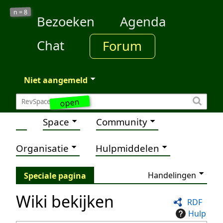
8
n =
Bezoeken
Agenda
Chat
Forum
Niet aangemeld
open
Space
Community
Organisatie
Hulpmiddelen
Handelingen
Speciale pagina
Wiki bekijken
RDF
Hulp