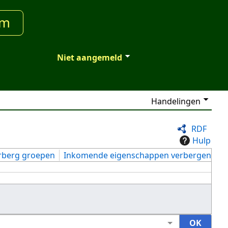
um
Niet aangemeld
Handelingen
RDF
Hulp
rberg groepen
Inkomende eigenschappen verbergen