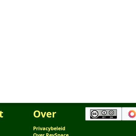
t
Over
Privacybeleid
Over RevSpace