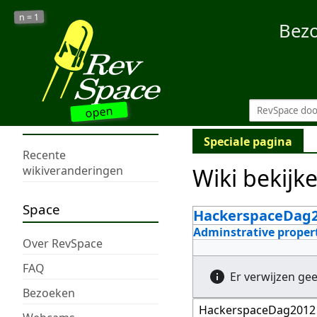
1
n =
Bez
open
Speciale pagina
Recente
Wiki bekijk
wikiveranderingen
Space
HackerspaceDag2
Adminstrative proper
Over RevSpace
FAQ
Er verwijzen ge
Bezoeken