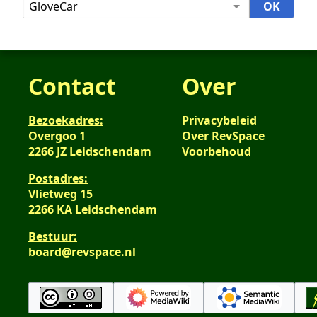
Contact
Over
Bezoekadres:
Privacybeleid
Overgoo 1
Over RevSpace
2266 JZ Leidschendam
Voorbehoud
Postadres:
Vlietweg 15
2266 KA Leidschendam
Bestuur:
board@revspace.nl