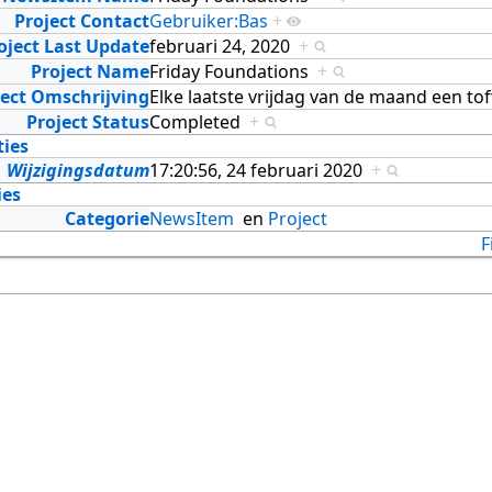
Project Contact
Gebruiker:Bas
+
oject Last Update
februari 24, 2020
+
Project Name
Friday Foundations
+
ject Omschrijving
Elke laatste vrijdag van de maand een to
Project Status
Completed
+
ties
Wijzigingsdatum
17:20:56, 24 februari 2020
+
ies
Categorie
NewsItem
en
Project
F