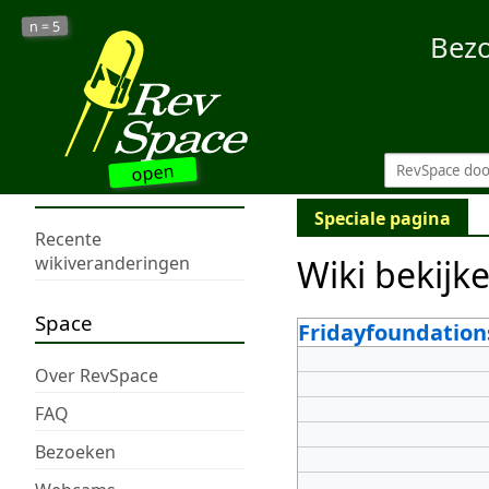
5
n =
Bez
open
Speciale pagina
Recente
Wiki bekijk
wikiveranderingen
Space
Fridayfoundation
Over RevSpace
FAQ
Bezoeken