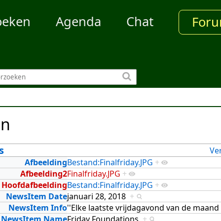
oeken
Agenda
Chat
For
en
s
Ve
Afbeelding
Bestand:Finalfriday.JPG
+
Afbeelding2
Finalfriday.JPG
+
Hoofdafbeelding
Bestand:Finalfriday.JPG
+
NewsItem Date
januari 28, 2018
+
NewsItem Info
''Elke laatste vrijdagavond van de maand
NewsItem Name
Friday Foundations
+