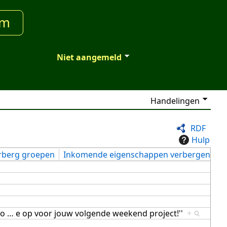
um
Niet aangemeld
Handelingen
RDF
Hulp
rberg groepen
Inkomende eigenschappen verbergen
 o
…
e op voor jouw volgende weekend project!''
+