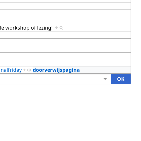
ffe workshop of lezing!
+
inalfriday
+
doorverwijspagina