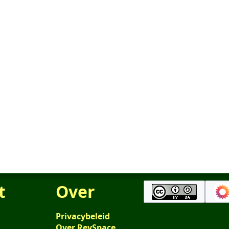
t
Over
Privacybeleid
Over RevSpace