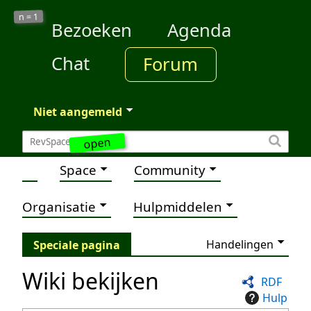
1
n =
Bezoeken
Agenda
Chat
Forum
Niet aangemeld
open
Space
Community
Organisatie
Hulpmiddelen
Handelingen
Speciale pagina
Wiki bekijken
RDF
Hulp