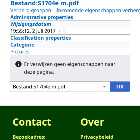
Bestand:S1704e m.pdf
Verberg groepen
Inkomende eigenschappen verber
Adminstrative properties
Wijzigingsdatum
19:55:12, 2 juli 2017
+
Classification properties
Categorie
Pictures
Er verwijzen geen eigenschappen naar
deze pagina.
Contact
Over
Bezoekadres:
Privacybeleid