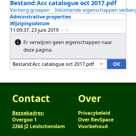
Bestand:Acc catalogue oct 2017.pdf
Verberg groepen
Inkomende eigenschappen verber
Adminstrative properties
Wijzigingsdatum
11:09:37, 23 juni 2019
+
Er verwijzen geen eigenschappen naar
deze pagina.
Contact
Over
Bezoekadres:
Privacybeleid
Overgoo 1
Over RevSpace
2266 JZ Leidschendam
Voorbehoud