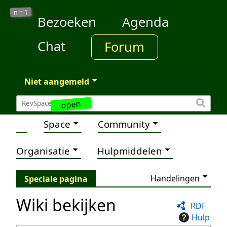
1
n =
Bezoeken
Agenda
Chat
Forum
Niet aangemeld
open
Space
Community
Organisatie
Hulpmiddelen
Handelingen
Speciale pagina
Wiki bekijken
RDF
Hulp