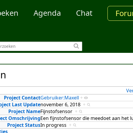
oeken
Agenda
Chat
For
en
Ve
Project Contact
Gebruiker:Maxell
+
oject Last Update
november 6, 2018
+
Project Name
Fijnstofsensor
+
ject Omschrijving
Een fijnstofsensor die meedoet aan het l
Project Status
In progress
+
ties