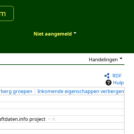
um
Niet aangemeld
Handelingen
RDF
Hulp
rberg groepen
Inkomende eigenschappen verbergen
uftdaten.info project
+