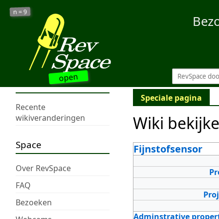
9
n =
Bez
open
Speciale pagina
Recente
Wiki bekijk
wikiveranderingen
Space
Fijnstofsensor
Over RevSpace
Pr
FAQ
Pro
Bezoeken
Adminstrative proper