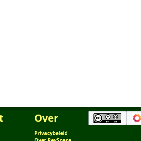
t
Over
Privacybeleid
Over RevSpace