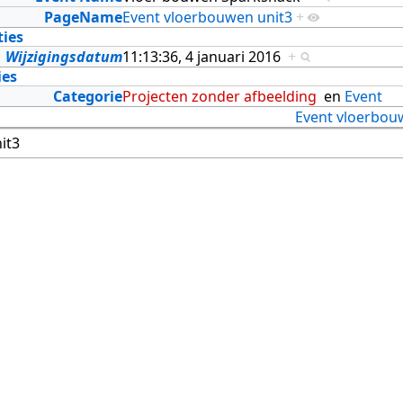
PageName
Event vloerbouwen unit3
+
ties
Wijzigingsdatum
11:13:36, 4 januari 2016
+
ies
Categorie
Projecten zonder afbeelding
en
Event
Event vloerbou