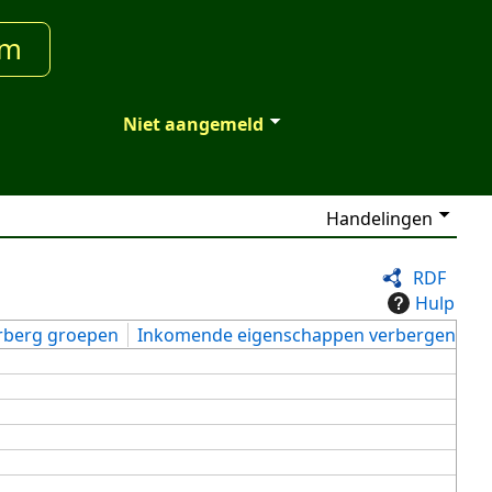
um
Niet aangemeld
Handelingen
RDF
Hulp
rberg groepen
Inkomende eigenschappen verbergen