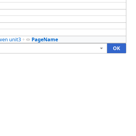
wen unit3
+
PageName