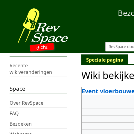
Bez
dicht
Speciale pagina
Recente
Wiki bekijk
wikiveranderingen
Space
Event vloerbouwe
Over RevSpace
FAQ
Bezoeken