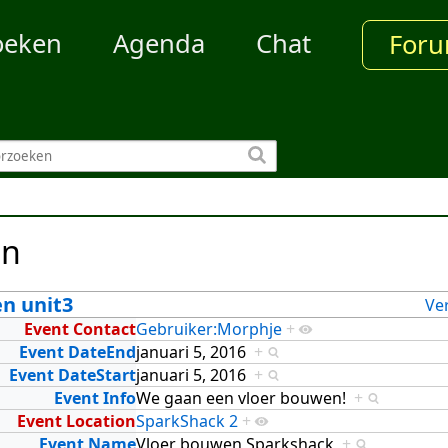
oeken
Agenda
Chat
For
en
n unit3
Ve
Event Contact
Gebruiker:Morphje
+
Event DateEnd
januari 5, 2016
+
Event DateStart
januari 5, 2016
+
Event Info
We gaan een vloer bouwen!
+
Event Location
SparkShack 2
+
Event Name
Vloer bouwen Sparkshack
+