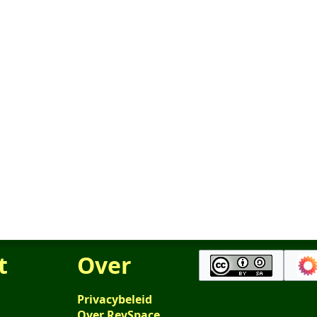
t
Over
Privacybeleid
Over RevSpace