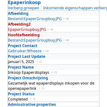
Epaperinkoop
Verberg groepen
Inkomende eigenschappen verber
Afbeelding
Bestand:EpaperGroupbuy.JPG
+
Afbeelding2
EpaperGroupbuy.JPG
+
Hoofdafbeelding
Bestand:EpaperGroupbuy.JPG
+
Project Contact
Gebruiker:Wheeze
+
Project Last Update
januari 5, 2025
+
Project Name
Inkoop Epaperdisplays
+
Project Omschrijving
Gezamelijk wat epaperdisplays inkopen voor de
openepaperlink
+
Project Status
Completed
+
Adminstrative properties