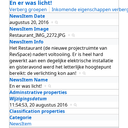
En er was licht!
Verberg groepen
Inkomende eigenschappen verber
NewsItem Date
augustus 20, 2016
+
NewsItem Image
Restaurant_IMG_2272.JPG
+
NewsItem Info
Het Restaurant (de nieuwe projectruimte van
RevSpace) nadert voltooiing. Er is heel hard
gewerkt aan een degelijke elektrische installatie
en gisteravond werd het letterlijke hoogtepunt
bereikt: de verlichting kon aan!
+
NewsItem Name
En er was licht!
+
Adminstrative properties
Wijzigingsdatum
11:54:53, 20 augustus 2016
+
Classification properties
Categorie
NewsItem