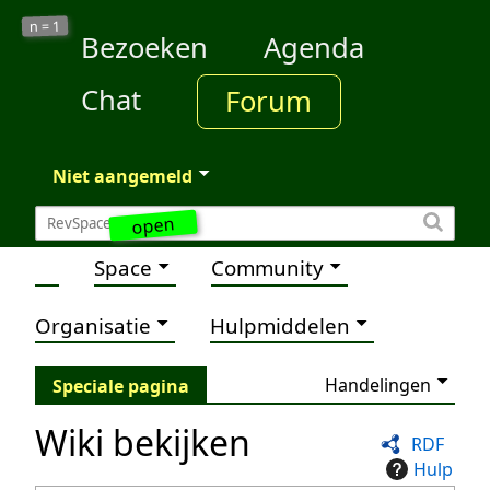
1
n =
Bezoeken
Agenda
Chat
Forum
Niet aangemeld
open
Space
Community
Organisatie
Hulpmiddelen
Handelingen
Speciale pagina
Wiki bekijken
RDF
Hulp