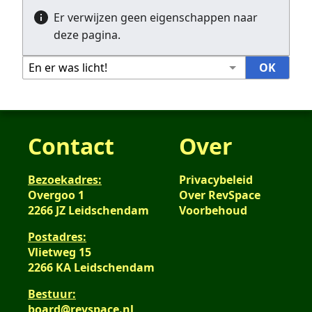
Er verwijzen geen eigenschappen naar
deze pagina.
Contact
Over
Bezoekadres:
Privacybeleid
Overgoo 1
Over RevSpace
2266 JZ Leidschendam
Voorbehoud
Postadres:
Vlietweg 15
2266 KA Leidschendam
Bestuur:
board@revspace.nl