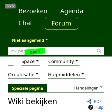
5
n =
Bezoeken
Agenda
Chat
Forum
Niet aangemeld
open
Space
Community
Organisatie
Hulpmiddelen
Handelingen
Speciale pagina
Wiki bekijken
RDF
Hulp