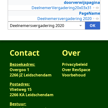
doorverwijspagina
DeelnemerVergadering20x03x31
+
PageName
Deelnemersvergadering 2020
+
Contact
Over
Bezoekadres:
Privacybeleid
Overgoo 1
Over RevSpace
2266 JZ Leidschendam
Voorbehoud
Postadres:
Vlietweg 15
2266 KA Leidschendam
Bestuur: