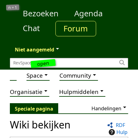
1
n =
Bezoeken
Agenda
Chat
Forum
Niet aangemeld
open
Space
Community
Organisatie
Hulpmiddelen
Handelingen
Speciale pagina
Wiki bekijken
RDF
Hulp