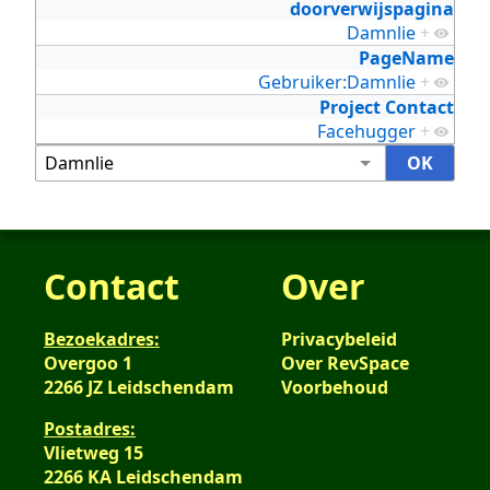
doorverwijspagina
Damnlie
+
PageName
Gebruiker:Damnlie
+
Project Contact
Facehugger
+
Contact
Over
Bezoekadres:
Privacybeleid
Overgoo 1
Over RevSpace
2266 JZ Leidschendam
Voorbehoud
Postadres:
Vlietweg 15
2266 KA Leidschendam