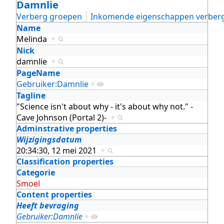
Damnlie
Verberg groepen
Inkomende eigenschappen verber
Name
Melinda
+
Nick
damnlie
+
PageName
Gebruiker:Damnlie
+
Tagline
"Science isn't about why - it's about why not." -
Cave Johnson (Portal 2)-
+
Adminstrative properties
Wijzigingsdatum
20:34:30, 12 mei 2021
+
Classification properties
Categorie
Smoel
Content properties
Heeft bevraging
Gebruiker:Damnlie
+