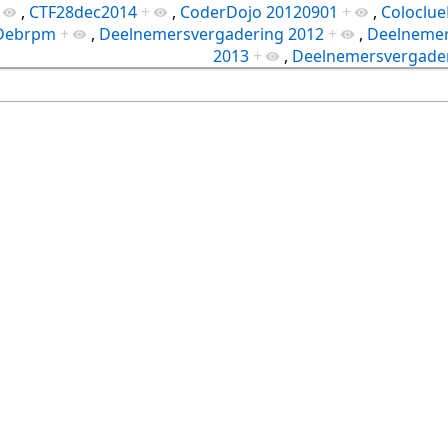
,
CTF28dec2014
+
,
CoderDojo 20120901
+
,
Coloclue
Debrpm
+
,
Deelnemersvergadering 2012
+
,
Deelnemer
2013
+
,
Deelnemersvergader