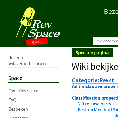
Bez
dicht
Speciale pagina
Recente
Wiki bekijk
wikiveranderingen
Space
Categorie:Event
Adminstrative proper
Over RevSpace
Classification propert
FAQ
2.0 release party
+
Bezoeken
BestuurMeeting13x
B