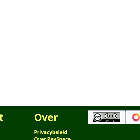
t
Over
Privacybeleid
Over RevSpace