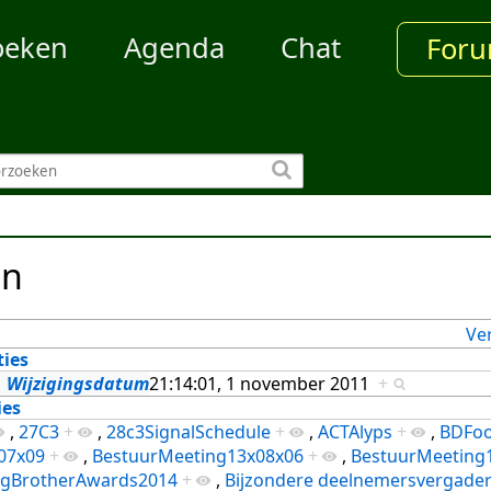
oeken
Agenda
Chat
For
en
Ve
ties
Wijzigingsdatum
21:14:01, 1 november 2011
+
ies
,
27C3
+
,
28c3SignalSchedule
+
,
ACTAlyps
+
,
BDFoo
07x09
+
,
BestuurMeeting13x08x06
+
,
BestuurMeeting
igBrotherAwards2014
+
,
Bijzondere deelnemersvergader