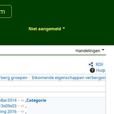
um
Niet aangemeld
Handelingen
RDF
Hulp
rberg groepen
Inkomende eigenschappen verbergen
Bar2014
+
,
Categorie
13x09x03
+
,
ing 2016
+
,