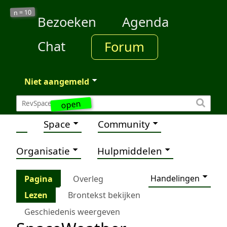
10
n =
Bezoeken
Agenda
Chat
Forum
Niet aangemeld
open
Space
Community
Organisatie
Hulpmiddelen
Handelingen
Pagina
Overleg
Lezen
Brontekst bekijken
Geschiedenis weergeven