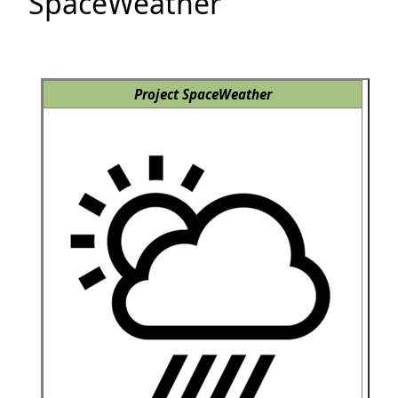
SpaceWeather
Project SpaceWeather