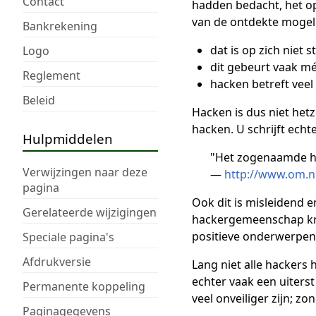
Contact
hadden bedacht, het o
van de ontdekte mogeli
Bankrekening
dat is op zich niet s
Logo
dit gebeurt vaak m
Reglement
hacken betreft veel
Beleid
Hacken is dus niet het
hacken. U schrijft echte
Hulpmiddelen
"Het zogenaamde hac
Verwijzingen naar deze
—
http://www.om.n
pagina
Ook dit is misleidend 
Gerelateerde wijzigingen
hackergemeenschap krij
positieve onderwerpen
Speciale pagina's
Afdrukversie
Lang niet alle hackers 
echter vaak een uiters
Permanente koppeling
veel onveiliger zijn; 
Paginagegevens