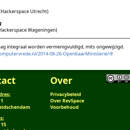
(Hackerspace Utrecht)
g
(Hackerspace Wageningen)
ag integraal worden vermenigvuldigd, mits ongewijzigd.
computervrede.nl/2014-08-26-OpenbaarMinisterie/
tact
Over
dres:
Privacybeleid
 1
Over RevSpace
Leidschendam
Voorbehoud
s:
 15