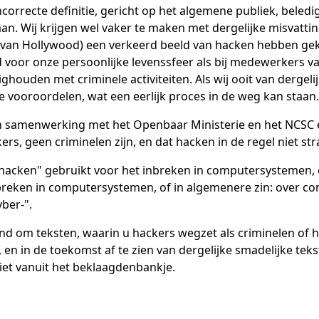
ncorrecte definitie, gericht op het algemene publiek, bele
aan. Wij krijgen wel vaker te maken met dergelijke misvat
d van Hollywood) een verkeerd beeld van hacken hebben ge
 voor onze persoonlijke levenssfeer als bij medewerkers va
ighouden met criminele activiteiten. Als wij ooit van derg
 vooroordelen, wat een eerlijk proces in de weg kan staan.
 in samenwerking met het Openbaar Ministerie en het NCSC
ers, geen criminelen zijn, en dat hacken in de regel niet st
acken" gebruikt voor het inbreken in computersystemen, 
breken in computersystemen, of in algemenere zin: over comp
ber-".
nd om teksten, waarin u hackers wegzet als criminelen of h
 en in de toekomst af te zien van dergelijke smadelijke te
 niet vanuit het beklaagdenbankje.