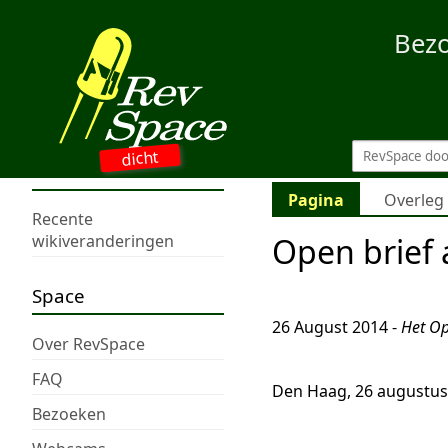
Bez
dicht
Pagina
Overleg
Recente
Open brief
wikiveranderingen
Space
26 August 2014 -
Het Op
Over RevSpace
FAQ
Den Haag, 26 augustus
Bezoeken