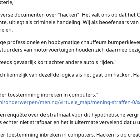
terie,
iverse documenten over "hacken". Het valt ons op dat het
te, uitlegt als criminele handeling. Wij als beoefenaars 
nelen.
mige professionele en hobbymatige chauffeurs bumperkleve
bestuurders van motorvoertuigen houden zich daarmee bezig. 
steeds gevaarlijk kort achter andere auto's rijden."
ch kennelijk van dezelfde logica als het gaat om hacken. H
nder toestemming inbreken in computers."
nl/onderwerpen/mening/virtuele_map/mening-straffen-0/
 een enquête over de strafmaat voor dit hypothetische vergr
 echter niet strafbaar en het is uitermate vervelend dat u u
der toestemming inbreken in computers. Hacken is op creat