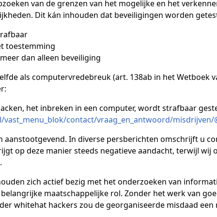
pzoeken van de grenzen van het mogelijke en het verkenne
jkheden. Dit kán inhouden dat beveiligingen worden getes
trafbaar
ét toestemming
 meer dan alleen beveiliging
zelfde als computervredebreuk (art. 138ab in het Wetboek va
r:
ken, het inbreken in een computer, wordt strafbaar gesteld
l/vast_menu_blok/contact/vraag_en_antwoord/misdrijven/
en aanstootgevend. In diverse persberichten omschrijft u 
gt op deze manier steeds negatieve aandacht, terwijl wij o
.
houden zich actief bezig met het onderzoeken van informatie
t belangrijke maatschappelijke rol. Zonder het werk van 
zonder whitehat hackers zou de georganiseerde misdaad een