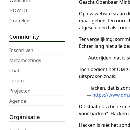
Webcams
Geacht Openbaar Minis
HOWTO
Op uw website staan d
Grafiekjes
maar geheel ten onrech
afgeschilderd als crimi
Community
Ter vergelijking: som
Echter, lang niet alle 
Inschrijven
"Autorijden, dat is 
Metameetings
Toch bedient het OM zi
Chat
uitspraken zoals:
Forum
"Hacken, dat is zo
Projecten
—
https://www.om.
Agenda
Dit staat nota bene in
voor hacken". Hacken is
Organisatie
Hacken is níét het zon