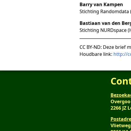
Barry van Kampen
Stichting Randomdata 
Bastiaan van den Ber
Stichting NURDspace 
CC BY-ND: Deze brief m
Houdbare link:
http://
Con
Bezoeka
Overgoo
2266 JZ 
Postadre
Vlietweg