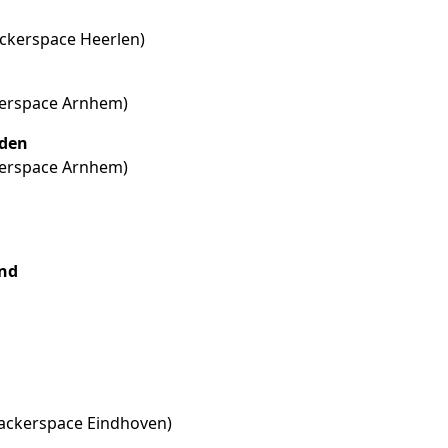
ackerspace Heerlen)
kerspace Arnhem)
rden
kerspace Arnhem)
end
ackerspace Eindhoven)