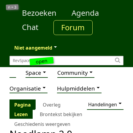
3
n =
Bezoeken
Agenda
Chat
Forum
Niet aangemeld
open
Space
Community
Organisatie
Hulpmiddelen
Handelingen
Pagina
Overleg
Lezen
Brontekst bekijken
Geschiedenis weergeven