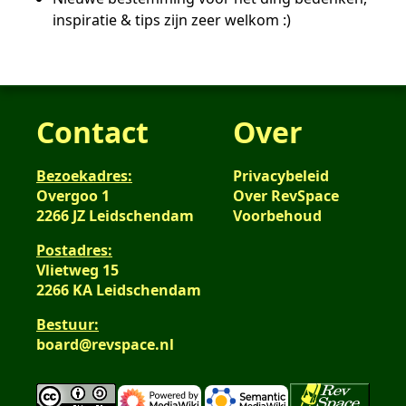
inspiratie & tips zijn zeer welkom :)
Contact
Over
Bezoekadres:
Privacybeleid
Overgoo 1
Over RevSpace
2266 JZ Leidschendam
Voorbehoud
Postadres:
Vlietweg 15
2266 KA Leidschendam
Bestuur:
board@revspace.nl