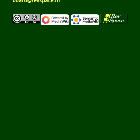
board@revspace.nl