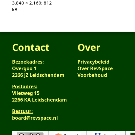
3.840 × 2.160; 812
kB
Contact
Over
Bezoekadres:
Privacybeleid
Overgoo 1
Over RevSpace
2266 JZ Leidschendam
Voorbehoud
Postadres:
Vlietweg 15
2266 KA Leidschendam
Bestuur:
board@revspace.nl