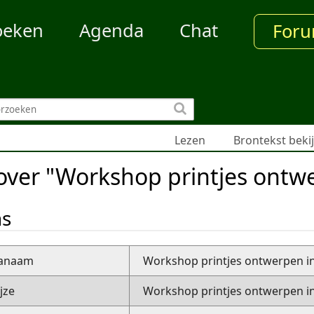
oeken
Agenda
Chat
For
Lezen
Brontekst beki
over "Workshop printjes ontwe
ns
nanaam
Workshop printjes ontwerpen in
jze
Workshop printjes ontwerpen in