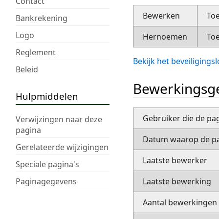
Contact
Bewerken
Toe
Bankrekening
Logo
Hernoemen
Toe
Reglement
Bekijk het beveiliging
Beleid
Bewerkingsge
Hulpmiddelen
Gebruiker die de pa
Verwijzingen naar deze
pagina
Datum waarop de pa
Gerelateerde wijzigingen
Laatste bewerker
Speciale pagina's
Paginagegevens
Laatste bewerking
Aantal bewerkingen