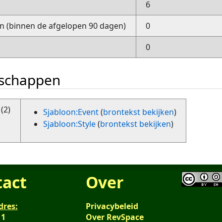
6
 (binnen de afgelopen 90 dagen)
0
0
nschappen
(2)
Sjabloon:Event
(
brontekst bekijken
)
Sjabloon:Style
(
brontekst bekijken
)
tact
Over
dres:
Privacybeleid
 1
Over RevSpace