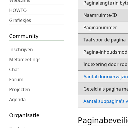
Webcams
Paginalengte (in byt
HOWTO
Naamruimte-ID
Grafiekjes
Paginanummer
Community
Taal voor de pagina
Inschrijven
Pagina-inhoudsmod
Metameetings
Indexering door rob
Chat
Aantal doorverwijzi
Forum
Geteld als pagina m
Projecten
Agenda
Aantal subpagina's 
Organisatie
Paginabeveil