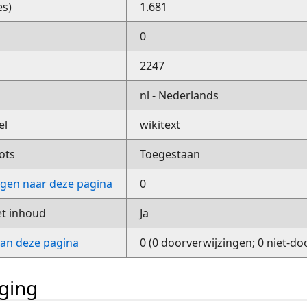
es)
1.681
0
2247
nl - Nederlands
el
wikitext
ots
Toegestaan
ngen naar deze pagina
0
et inhoud
Ja
van deze pagina
0 (0 doorverwijzingen; 0 niet-do
iging