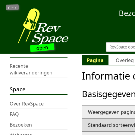
7
n =
Bez
open
Pagina
Overleg
Recente
Informatie 
wikiveranderingen
Space
Basisgegeve
Over RevSpace
Weergegeven pagi
FAQ
Bezoeken
Standaard sorteerwi