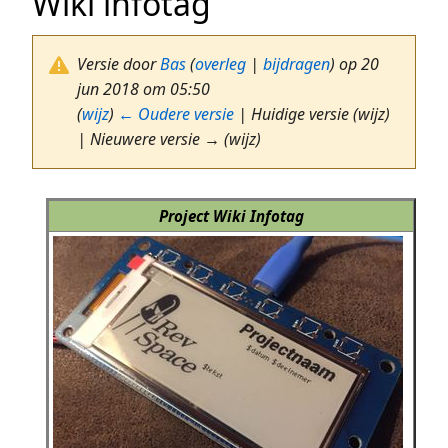
Wiki infotag
Versie door
Bas
(
overleg
|
bijdragen
)
op 20
jun 2018 om 05:50
(
wijz
)
← Oudere versie
| Huidige versie (wijz)
| Nieuwere versie → (wijz)
Project Wiki Infotag