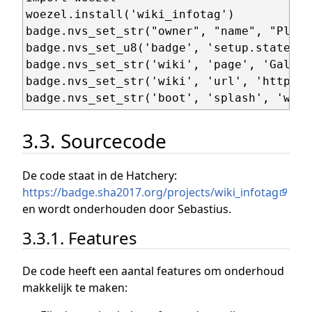
woezel.install('wiki_infotag')

badge.nvs_set_str("owner", "name", "Plank 
badge.nvs_set_u8('badge', 'setup.state', 3
badge.nvs_set_str('wiki', 'page', 'Galleri
badge.nvs_set_str('wiki', 'url', 'https:/
3.3. Sourcecode
De code staat in de Hatchery:
https://badge.sha2017.org/projects/wiki_infotag
en wordt onderhouden door Sebastius.
3.3.1. Features
De code heeft een aantal features om onderhoud
makkelijk te maken: