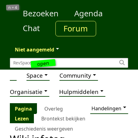
4
n =
Bezoeken
Agenda
Chat
Forum
Niet aangemeld
open
Space
Community
Organisatie
Hulpmiddelen
Handelingen
Pagina
Overleg
Lezen
Brontekst bekijken
Geschiedenis weergeven