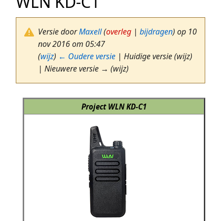
WLN KD-C1
Versie door
Maxell
(
overleg
|
bijdragen
)
op 10
nov 2016 om 05:47
(
wijz
)
← Oudere versie
| Huidige versie (wijz)
| Nieuwere versie → (wijz)
Project WLN KD-C1