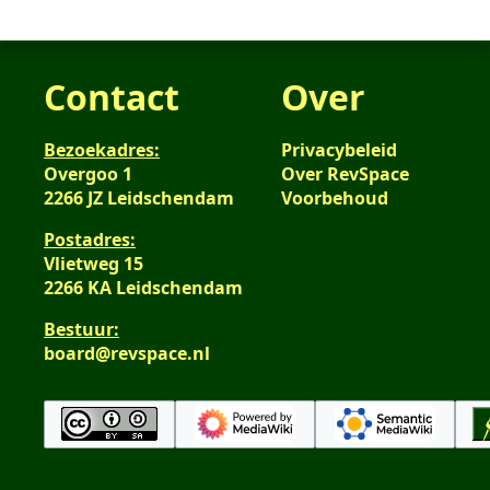
n
v
e
g
i
g
a
n
s
n
t
v
s
g
Contact
Over
t
a
a
s
i
t
m
s
n
t
Bezoekadres:
Privacybeleid
e
a
g
Overgoo 1
Over RevSpace
i
n
m
2266 JZ Leidschendam
Voorbehoud
n
v
e
g
a
n
Postadres:
t
v
Vlietweg 15
t
a
2266 KA Leidschendam
i
t
Bestuur:
n
t
board@revspace.nl
g
i
n
g