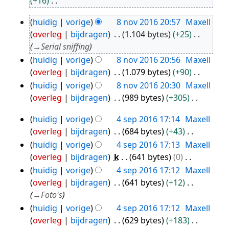
+16
2016
G
huidig
vorige
8 nov 2016 20:57
Maxell
e
8
overleg
bijdragen
1.104 bytes
+25
e
nov
→
Serial sniffing
n
2016
huidig
vorige
8 nov 2016 20:56
Maxell
b
overleg
bijdragen
1.079 bytes
+90
e
G
huidig
vorige
8 nov 2016 20:30
Maxell
w
e
overleg
bijdragen
989 bytes
+305
e
e
G
r
huidig
vorige
4 sep 2016 17:14
Maxell
n
e
4
k
overleg
bijdragen
684 bytes
+43
b
e
i
sep
G
huidig
vorige
4 sep 2016 17:13
Maxell
e
n
n
2016
e
overleg
bijdragen
k
641 bytes
0
w
b
g
e
G
e
huidig
vorige
4 sep 2016 17:12
Maxell
e
s
n
e
r
overleg
bijdragen
641 bytes
+12
w
s
b
e
k
→
Foto's
e
a
e
n
i
r
huidig
vorige
4 sep 2016 17:12
Maxell
m
w
b
n
k
overleg
bijdragen
629 bytes
+183
e