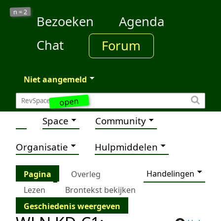
2
n =
Bezoeken
Agenda
Chat
Forum
Niet aangemeld
open
Space
Community
Organisatie
Hulpmiddelen
Handelingen
Pagina
Overleg
Lezen
Brontekst bekijken
Geschiedenis weergeven