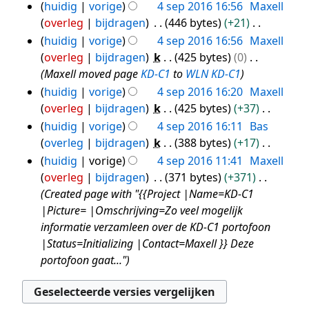
e
e
g
i
G
n
huidig
vorige
4 sep 2016 16:56
Maxell
r
w
s
n
e
v
overleg
bijdragen
446 bytes
+21
k
e
s
g
e
a
G
huidig
vorige
4 sep 2016 16:56
Maxell
i
r
a
s
n
t
e
overleg
bijdragen
k
425 bytes
0
n
k
m
s
b
t
e
Maxell moved page
KD-C1
to
WLN KD-C1
g
i
e
a
e
i
n
huidig
vorige
4 sep 2016 16:20
Maxell
s
n
n
m
w
n
b
overleg
bijdragen
k
425 bytes
+37
s
g
v
e
e
g
e
G
huidig
vorige
4 sep 2016 16:11
Bas
a
s
a
n
r
w
e
overleg
bijdragen
k
388 bytes
+17
m
s
t
v
k
e
e
G
huidig
vorige
4 sep 2016 11:41
Maxell
e
a
t
a
i
r
n
e
overleg
bijdragen
371 bytes
+371
n
m
i
t
n
k
b
e
Created page with "{{Project |Name=KD-C1
v
e
n
t
g
i
e
n
|Picture= |Omschrijving=Zo veel mogelijk
a
n
g
i
s
n
w
b
informatie verzamleen over de KD-C1 portofoon
t
v
n
s
g
e
e
|Status=Initializing |Contact=Maxell }} Deze
t
a
g
a
s
r
w
portofoon gaat..."
i
t
m
s
k
e
n
t
e
a
i
r
g
i
n
m
n
k