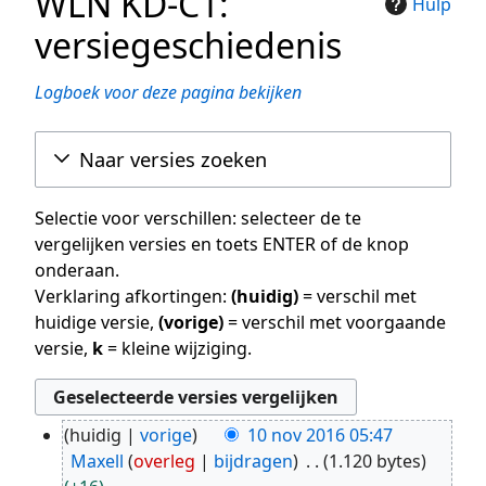
WLN KD-C1:
Hulp
versiegeschiedenis
Logboek voor deze pagina bekijken
Naar versies zoeken
Selectie voor verschillen: selecteer de te
vergelijken versies en toets ENTER of de knop
onderaan.
Verklaring afkortingen:
(huidig)
= verschil met
huidige versie,
(vorige)
= verschil met voorgaande
versie,
k
= kleine wijziging.
huidig
vorige
10 nov 2016 05:47
10
Maxell
overleg
bijdragen
1.120 bytes
nov