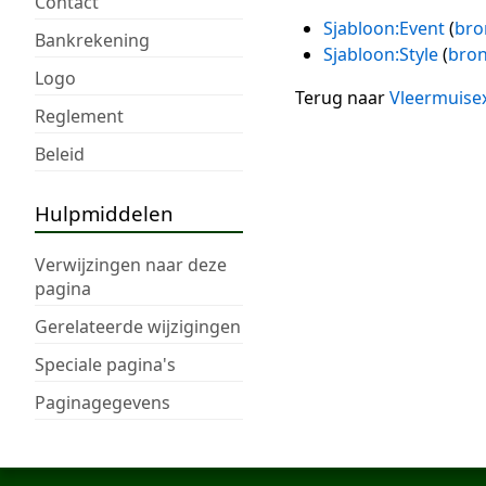
Contact
Sjabloon:Event
(
bro
Bankrekening
Sjabloon:Style
(
bron
Logo
Terug naar
Vleermuise
Reglement
Beleid
Hulpmiddelen
Verwijzingen naar deze
pagina
Gerelateerde wijzigingen
Speciale pagina's
Paginagegevens