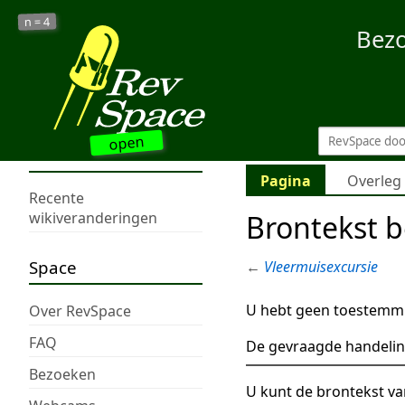
4
n =
Bez
open
Pagina
Overleg
Recente
Brontekst b
wikiveranderingen
Space
←
Vleermuisexcursie
U hebt geen toestemmi
Over RevSpace
FAQ
De gevraagde handelin
Bezoeken
U kunt de brontekst va