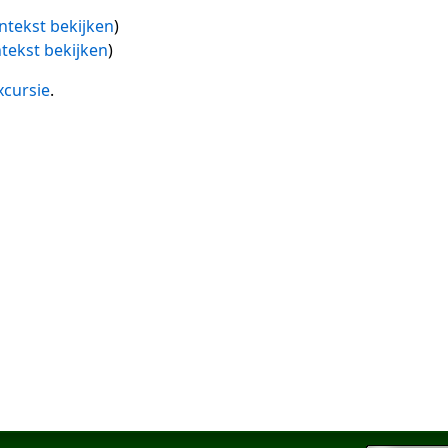
ntekst bekijken
)
tekst bekijken
)
xcursie
.