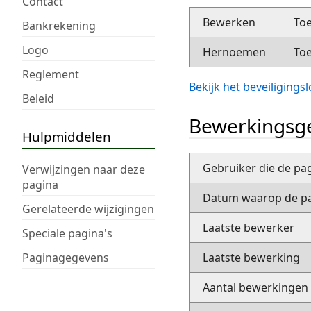
Contact
Bewerken
Toe
Bankrekening
Logo
Hernoemen
Toe
Reglement
Bekijk het beveiliging
Beleid
Bewerkingsge
Hulpmiddelen
Gebruiker die de pa
Verwijzingen naar deze
pagina
Datum waarop de pa
Gerelateerde wijzigingen
Laatste bewerker
Speciale pagina's
Paginagegevens
Laatste bewerking
Aantal bewerkingen