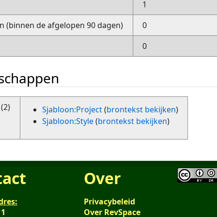
1
 (binnen de afgelopen 90 dagen)
0
0
nschappen
(2)
Sjabloon:Project
(
brontekst bekijken
)
Sjabloon:Style
(
brontekst bekijken
)
tact
Over
dres:
Privacybeleid
 1
Over RevSpace