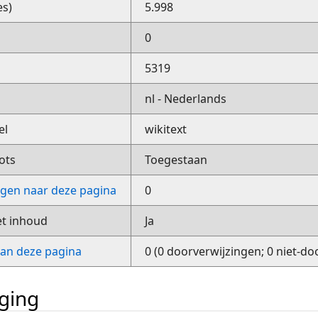
es)
5.998
0
5319
nl - Nederlands
el
wikitext
ots
Toegestaan
ngen naar deze pagina
0
et inhoud
Ja
van deze pagina
0 (0 doorverwijzingen; 0 niet-do
iging