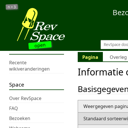
3
n =
Bez
open
Pagina
Overleg
Recente
Informatie
wikiveranderingen
Space
Basisgegeve
Over RevSpace
Weergegeven pagi
FAQ
Bezoeken
Standaard sorteerwi