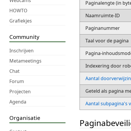
Webcams
Paginalengte (in byt
HOWTO
Naamruimte-ID
Grafiekjes
Paginanummer
Community
Taal voor de pagina
Inschrijven
Pagina-inhoudsmod
Metameetings
Indexering door rob
Chat
Aantal doorverwijzi
Forum
Geteld als pagina m
Projecten
Agenda
Aantal subpagina's 
Organisatie
Paginabeveil