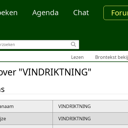
oeken
Agenda
Chat
For
Lezen
Brontekst beki
 over "VINDRIKTNING"
ns
nanaam
VINDRIKTNING
jze
VINDRIKTNING