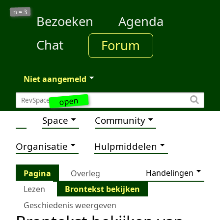
3
n =
Bezoeken
Agenda
Chat
Forum
Niet aangemeld
open
Space
Community
Organisatie
Hulpmiddelen
Handelingen
Pagina
Overleg
Lezen
Brontekst bekijken
Geschiedenis weergeven