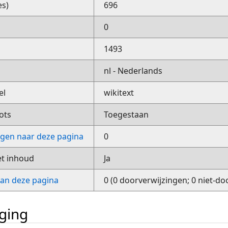
es)
696
0
1493
nl - Nederlands
el
wikitext
ots
Toegestaan
ngen naar deze pagina
0
et inhoud
Ja
van deze pagina
0 (0 doorverwijzingen; 0 niet-do
iging