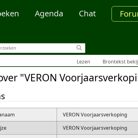
oeken
Agenda
Chat
For
Lezen
Brontekst beki
 over "VERON Voorjaarsverkop
ns
nanaam
VERON Voorjaarsverkoping
jze
VERON Voorjaarsverkoping