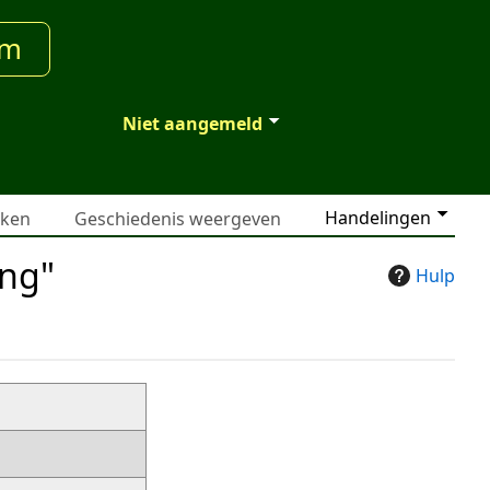
um
Niet aangemeld
Handelingen
jken
Geschiedenis weergeven
ing"
Hulp