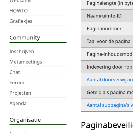
Webcams
Paginalengte (in byt
HOWTO
Naamruimte-ID
Grafiekjes
Paginanummer
Community
Taal voor de pagina
Inschrijven
Pagina-inhoudsmod
Metameetings
Indexering door rob
Chat
Aantal doorverwijzi
Forum
Geteld als pagina m
Projecten
Agenda
Aantal subpagina's 
Organisatie
Paginabeveil