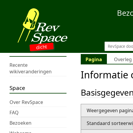
Bez
dicht
Pagina
Overleg
Recente
Informatie
wikiveranderingen
Space
Basisgegeve
Over RevSpace
Weergegeven pagi
FAQ
Bezoeken
Standaard sorteerwi