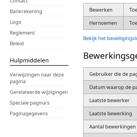
Contact
Bewerken
Toe
Bankrekening
Logo
Hernoemen
Toe
Reglement
Bekijk het beveiliging
Beleid
Bewerkingsge
Hulpmiddelen
Gebruiker die de pa
Verwijzingen naar deze
pagina
Datum waarop de pa
Gerelateerde wijzigingen
Laatste bewerker
Speciale pagina's
Paginagegevens
Laatste bewerking
Aantal bewerkingen