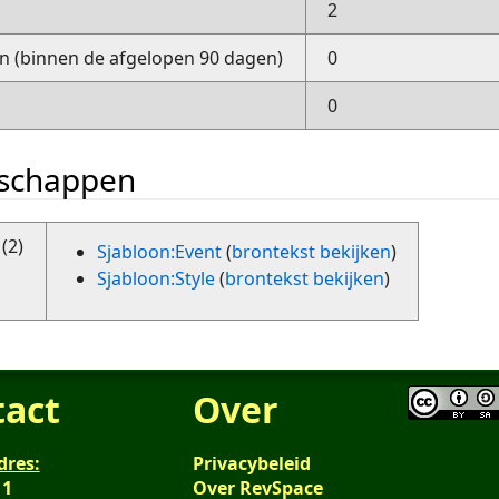
2
 (binnen de afgelopen 90 dagen)
0
0
nschappen
(2)
Sjabloon:Event
(
brontekst bekijken
)
Sjabloon:Style
(
brontekst bekijken
)
tact
Over
dres:
Privacybeleid
 1
Over RevSpace