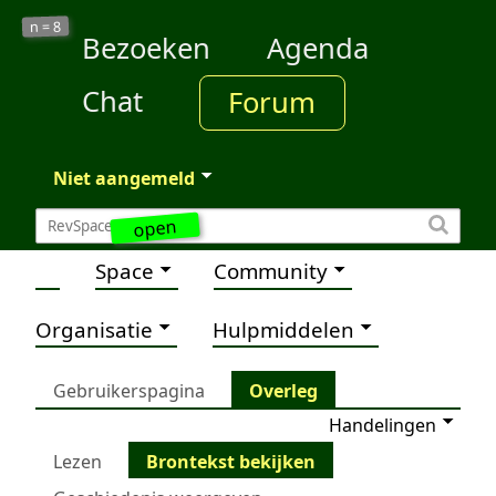
8
n =
Bezoeken
Agenda
Chat
Forum
Niet aangemeld
open
Space
Community
Organisatie
Hulpmiddelen
Gebruikerspagina
Overleg
Handelingen
Lezen
Brontekst bekijken